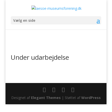
Vælg en side
Under udarbejdelse
Designet af
Elegant Themes
| Støttet af
WordPress