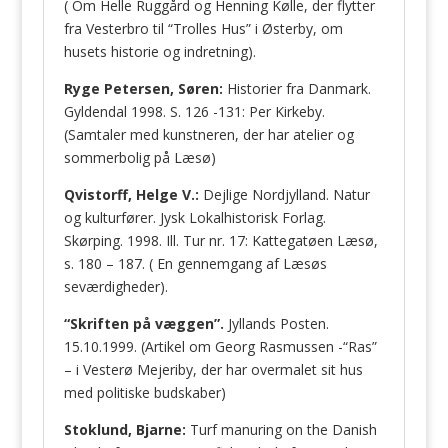
( Om Helle Ruggård og Henning Kølle, der flytter
fra Vesterbro til “Trolles Hus” i Østerby, om
husets historie og indretning).
Ryge Petersen, Søren:
Historier fra Danmark.
Gyldendal 1998. S. 126 -131: Per Kirkeby.
(Samtaler med kunstneren, der har atelier og
sommerbolig på Læsø)
Qvistorff, Helge V.:
Dejlige Nordjylland. Natur
og kulturfører. Jysk Lokalhistorisk Forlag.
Skørping. 1998. Ill. Tur nr. 17: Kattegatøen Læsø,
s. 180 – 187. ( En gennemgang af Læsøs
seværdigheder).
“Skriften på væggen”.
Jyllands Posten.
15.10.1999. (Artikel om Georg Rasmussen -“Ras”
– i Vesterø Mejeriby, der har overmalet sit hus
med politiske budskaber)
Stoklund, Bjarne:
Turf manuring on the Danish