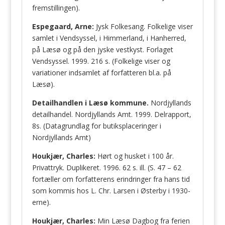
fremstillingen).
Espegaard, Arne:
Jysk Folkesang. Folkelige viser
samlet i Vendsyssel, i Himmerland, i Hanherred,
på Læsø og på den jyske vestkyst. Forlaget
Vendsyssel. 1999. 216 s. (Folkelige viser og
variationer indsamlet af forfatteren bl.a. på
Læsø).
Detailhandlen i Læsø kommune.
Nordjyllands
detailhandel. Nordjyllands Amt. 1999. Delrapport,
8s. (Datagrundlag for butiksplaceringer i
Nordjyllands Amt)
Houkjær, Charles:
Hørt og husket i 100 år.
Privattryk. Duplikeret. 1996. 62 s. ill. (S. 47 – 62
fortæller om forfatterens erindringer fra hans tid
som kommis hos L. Chr. Larsen i Østerby i 1930-
erne).
Houkjær, Charles:
Min Læsø Dagbog fra ferien