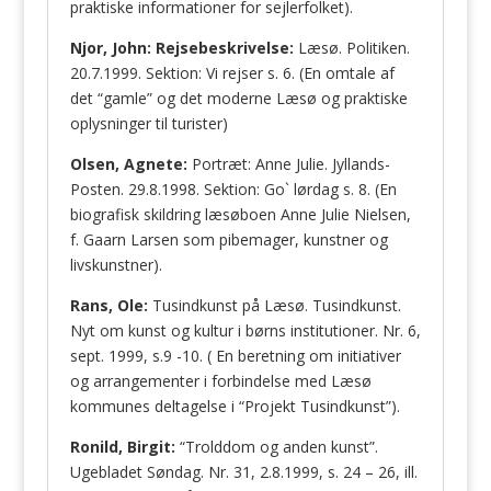
praktiske informationer for sejlerfolket).
Njor, John: Rejsebeskrivelse:
Læsø. Politiken.
20.7.1999. Sektion: Vi rejser s. 6. (En omtale af
det “gamle” og det moderne Læsø og praktiske
oplysninger til turister)
Olsen, Agnete:
Portræt: Anne Julie. Jyllands-
Posten. 29.8.1998. Sektion: Go` lørdag s. 8. (En
biografisk skildring læsøboen Anne Julie Nielsen,
f. Gaarn Larsen som pibemager, kunstner og
livskunstner).
Rans, Ole:
Tusindkunst på Læsø. Tusindkunst.
Nyt om kunst og kultur i børns institutioner. Nr. 6,
sept. 1999, s.9 -10. ( En beretning om initiativer
og arrangementer i forbindelse med Læsø
kommunes deltagelse i “Projekt Tusindkunst”).
Ronild, Birgit:
“Trolddom og anden kunst”.
Ugebladet Søndag. Nr. 31, 2.8.1999, s. 24 – 26, ill.