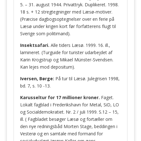
5. – 31. august 1944. Privattryk. Duplikeret. 1998.
18 s. + 12 stregtegninger med Læsø-motiver.
(Præcise dagbogsoptegnelser over en ferie på
Læsø under krigen kort før forfatterens flugt til
Sverige som politimand).
Insektsafari.
Alle tiders Læsø. 1999. 16. ill.,
lamineret. (Turguide for turister udarbejdet af
Karin Krogstrup og Mikael Münster-Svendsen.
Kan lejes mod depositum).
Iversen, Børge:
På tur til Læsø. Julegrisen 1998,
bd. 7, s. 10 -13.
Karusseltur for 17 millioner kroner.
Faget.
Lokalt fagblad i Frederikshavn for Metal, SiD, LO
og Socialdemokratiet. Nr. 2 / juli 1999. S.12 – 15,
ill. ( Fagbladet besøger Læsø og fortæller om
den nye redningsbåd Morten Stage, beddingen i
Vesterø og en samtale med formand for
socialudvalget Jørgen Keller om øens