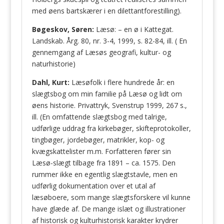
med øens bartskærer i en dilettantforestilling).
Bøgeskov, Søren:
Læsø: – en ø i Kattegat.
Landskab. Årg. 80, nr. 3-4, 1999, s. 82-84, ill. ( En
gennemgang af Læsøs geografi, kultur- og
naturhistorie)
Dahl, Kurt:
Læsøfolk i flere hundrede år: en
slægtsbog om min familie på Læsø og lidt om
øens historie. Privattryk, Svenstrup 1999, 267 s.,
ill. (En omfattende slægtsbog med talrige,
udførlige uddrag fra kirkebøger, skifteprotokoller,
tingbøger, jordebøger, matrikler, kop- og
kvægskattelister m.m. Forfatteren fører sin
Læsø-slægt tilbage fra 1891 – ca. 1575. Den
rummer ikke en egentlig slægtstavle, men en
udførlig dokumentation over et utal af
læsøboere, som mange slægtsforskere vil kunne
have glæde af. De mange islæt og illustrationer
af historisk og kulturhistorisk karakter krydrer