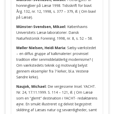
honningbier på Læsø 1998. Tidsskrift for biavl.
Årg. 132, nr. 12, 1998, s. 377 – 379, ill. ( Om biavl
på Læsø).
Münster-Svendsen, Mikael:
Københavns
Universitets Læsø-laboratorier. Dansk
Naturhistorisk Forening. 1998, nr. 8, s. 52 – 58.
Møller Nielsen, Heidi Maria:
Sæby-værkstedet
– en diffus gruppe af kalkmalerier: provinsiel
tradition eller senmiddelalderlig modernisme? (
Om værkstedets teknik og motivvalg belyst
gennem eksempler fra 7 kirker, bl.a. Vesterø
Søndre kirke).
Naujok, Michael:
Die vergessene Insel. YACHT.
Nr. 24, 17.11.1999. S. 114 – 121, ill. ( Om Læsø
som en “glemt” destination i YACHT- redaktørens
øjne. En smukt illustreret og delvist begejstret
skildring af Læsøs natur og seværdigheder, samt