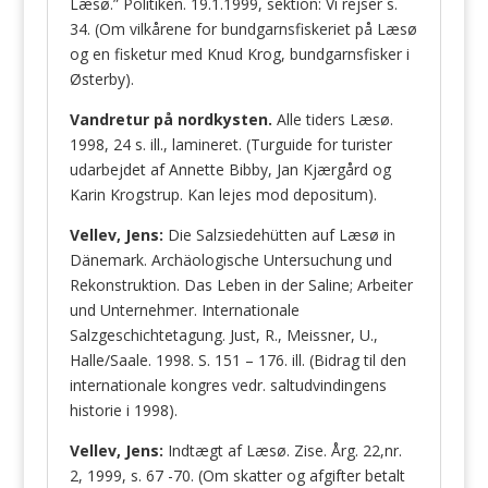
Læsø.” Politiken. 19.1.1999, sektion: Vi rejser s.
34. (Om vilkårene for bundgarnsfiskeriet på Læsø
og en fisketur med Knud Krog, bundgarnsfisker i
Østerby).
Vandretur på nordkysten.
Alle tiders Læsø.
1998, 24 s. ill., lamineret. (Turguide for turister
udarbejdet af Annette Bibby, Jan Kjærgård og
Karin Krogstrup. Kan lejes mod depositum).
Vellev, Jens:
Die Salzsiedehütten auf Læsø in
Dänemark. Archäologische Untersuchung und
Rekonstruktion. Das Leben in der Saline; Arbeiter
und Unternehmer. Internationale
Salzgeschichtetagung. Just, R., Meissner, U.,
Halle/Saale. 1998. S. 151 – 176. ill. (Bidrag til den
internationale kongres vedr. saltudvindingens
historie i 1998).
Vellev, Jens:
Indtægt af Læsø. Zise. Årg. 22,nr.
2, 1999, s. 67 -70. (Om skatter og afgifter betalt