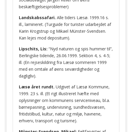
beskæftigelsesproblemer)
Landskabssafari.
Alle tiders Læsø. 1999.16 s.
ill., lamineret. (Turguide for turister udarbejdet af
Karin Krogstrup og Mikael Münster-Svendsen.
Kan lejes mod depositum).
Lipschits, Lis:
“Nyd naturen og spis hummer til”,
Berlingske tidende, 26.06.1999. Sektion 4, s. 4-5;
ill. (En rejseskildring fra Læsø sommeren 1999
med en omtale af øens seværdigheder og
dagligliv).
Læsø året rundt.
Udgivet af Læsø Kommune,
1999. 23 s. ill. (Et rigt illustreret hæfte med
oplysninger om kommunens serviceniveau, bl.a.
børnepasning, undervisning, sundhedsvæsen,
fritidstilbud, kultur, natur og miljø, havnene,
erhverv, transport og turisme).
Münster-Svendsen, Mikael:
Feltfangster af