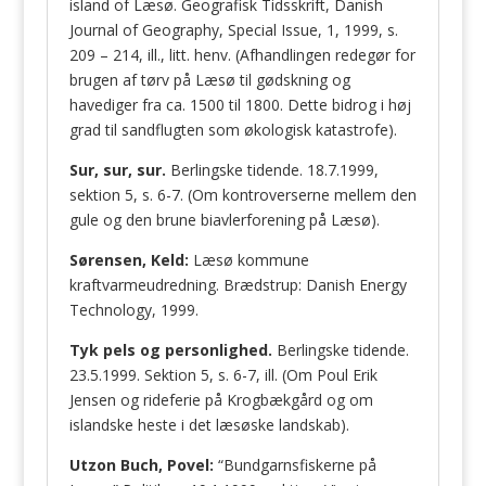
island of Læsø. Geografisk Tidsskrift, Danish
Journal of Geography, Special Issue, 1, 1999, s.
209 – 214, ill., litt. henv. (Afhandlingen redegør for
brugen af tørv på Læsø til gødskning og
havediger fra ca. 1500 til 1800. Dette bidrog i høj
grad til sandflugten som økologisk katastrofe).
Sur, sur, sur.
Berlingske tidende. 18.7.1999,
sektion 5, s. 6-7. (Om kontroverserne mellem den
gule og den brune biavlerforening på Læsø).
Sørensen, Keld:
Læsø kommune
kraftvarmeudredning. Brædstrup: Danish Energy
Technology, 1999.
Tyk pels og personlighed.
Berlingske tidende.
23.5.1999. Sektion 5, s. 6-7, ill. (Om Poul Erik
Jensen og rideferie på Krogbækgård og om
islandske heste i det læsøske landskab).
Utzon Buch, Povel:
“Bundgarnsfiskerne på