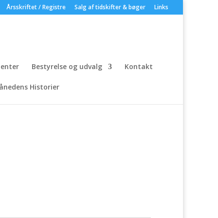
Årsskriftet / Registre
Salg af tidskifter & bøger
Links
enter
Bestyrelse og udvalg
Kontakt
ånedens Historier