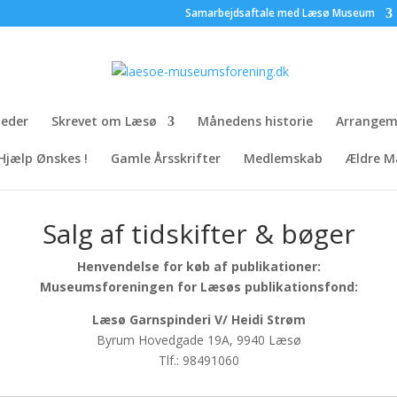
Samarbejdsaftale med Læsø Museum
leder
Skrevet om Læsø
Månedens historie
Arrangem
Hjælp Ønskes !
Gamle Årsskrifter
Medlemskab
Ældre M
Salg af tidskifter & bøger
Henvendelse for køb af publikationer:
Museumsforeningen for Læsøs publikationsfond:
Læsø Garnspinderi V/ Heidi Strøm
Byrum Hovedgade 19A, 9940 Læsø
Tlf.: 98491060