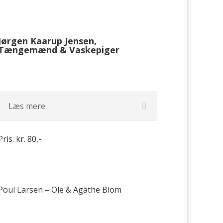
Jørgen Kaarup Jensen,
Tængemænd & Vaskepiger
Læs mere
Pris: kr. 80,-
Poul Larsen – Ole & Agathe Blom